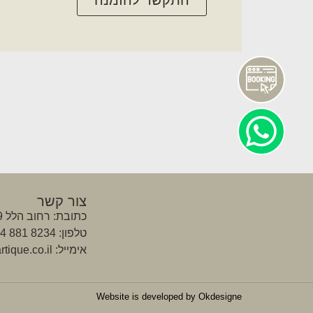
צור קשר
כתובת: רחוב הלל 39, ירושלים
טלפון: 8234 881 54 972+
אימייל: info@apartique.co.il
Website is developed by Okdesigne