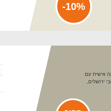
10%-
מה אישית עם
י ירושלים,