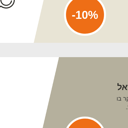
10%-
אל
ר בו