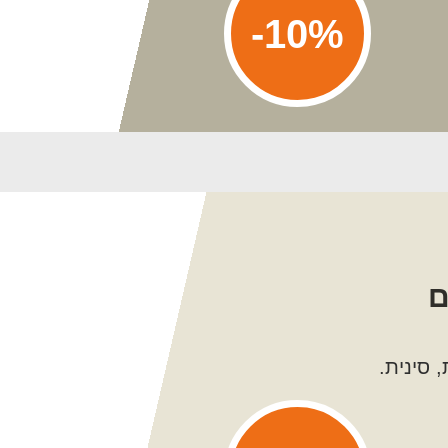
10%-
ם
 סינית.