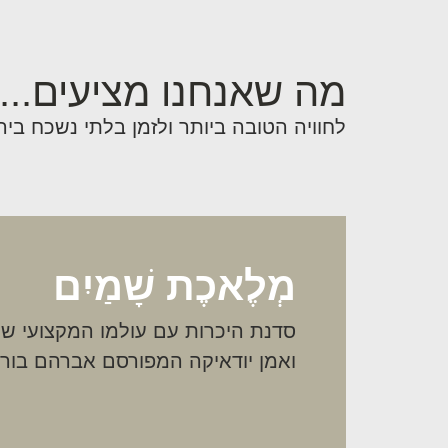
מה שאנחנו מציעים...
לחוויה הטובה ביותר ולזמן בלתי נשכח בי
מְלֶאכֶת שָׁמַיִם
סדנת היכרות עם עולמו המקצועי ש
ואמן יודאיקה המפורסם אברהם בור